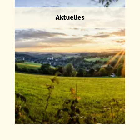
Die Braunkohlenplanung ist in den
Landesplanungsgesetzen der
Aktuelles
betroffenen Länder Nordrhein-
Westfalen, Brandenburg und
Sachsen rechtlich verankert.
WEITER
Aktuelle Informationen vom