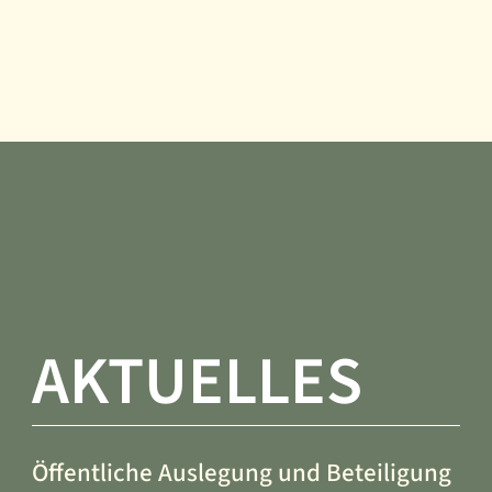
Planungsverband, unter anderem
Sitzungstermine,
Bekanntmachungen, Haushalt,
Pressemitteilungen und
Ausschreibungen.
WEITER
AKTUELLES
Öffentliche Auslegung und Beteiligung