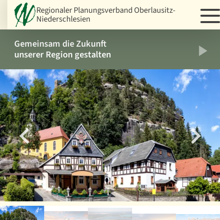
Regionaler Planungsverband Oberlausitz-
Niederschlesien
Gemeinsam die Zukunft
1
/
5
unserer Region gestalten