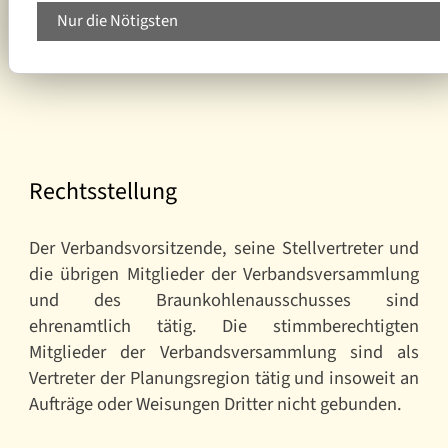
Raumordnungs- und Landesplanungsbehörde
Nur die Nötigsten
über den Stand der Regionalplanung
Rechtsstellung
Der Verbandsvorsitzende, seine Stellvertreter und
die übrigen Mitglieder der Verbandsversammlung
und des Braunkohlenausschusses sind
ehrenamtlich tätig. Die stimmberechtigten
Mitglieder der Verbandsversammlung sind als
Vertreter der Planungsregion tätig und insoweit an
Aufträge oder Weisungen Dritter nicht gebunden.