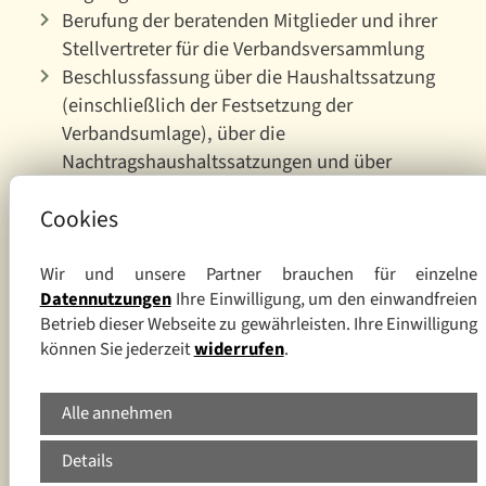
Berufung der beratenden Mitglieder und ihrer
Stellvertreter für die Verbandsversammlung
Beschlussfassung über die Haushaltssatzung
(einschließlich der Festsetzung der
Verbandsumlage), über die
Nachtragshaushaltssatzungen und über
Einwendungen gegen die Haushaltssatzung
Cookies
und die Nachtragshaushaltssatzungen;
Feststellung des Jahresabschlusses
Beschlussfassung zur Unterbringung der
Wir und unsere Partner brauchen für einzelne
Datennutzungen
Ihre Einwilligung, um den einwandfreien
Verbandsverwaltung
Betrieb dieser Webseite zu gewährleisten. Ihre Einwilligung
Bestellung des Leiters der Verbandsverwaltung
können Sie jederzeit
widerrufen
.
Beschlussfassung über Stellungnahmen zum
Landesentwicklungs­plan, zu fachlichen
Alle annehmen
Entwicklungsplänen und zu Verbandsgrenzen
überschreitenden Planungen und Maßnahmen
Details
Beschluss über die Unterrichtung der obersten