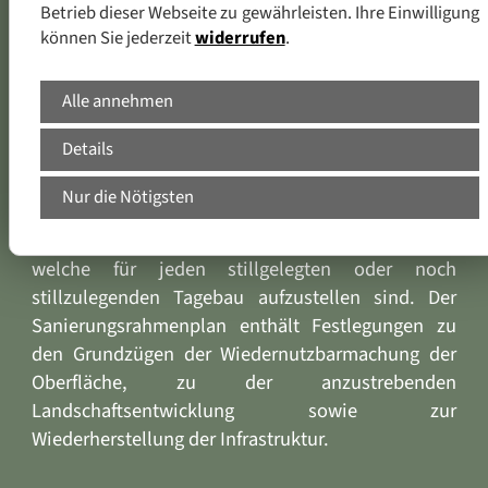
Betrieb dieser Webseite zu gewährleisten. Ihre Einwilligung
können Sie jederzeit
widerrufen
.
Alle annehmen
Sanierungsrahmenpläne
Details
Nur die Nötigsten
Sanierungsrahmenpläne sind eine besondere
Form der Braunkohlenpläne im Freistaat Sachsen,
welche für jeden stillgelegten oder noch
stillzulegenden Tagebau aufzustellen sind. Der
Sanierungsrahmenplan enthält Festlegungen zu
den Grundzügen der Wiedernutzbarmachung der
Oberfläche, zu der anzustrebenden
Landschaftsentwicklung sowie zur
Wiederherstellung der Infrastruktur.